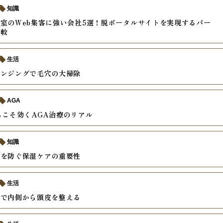
知識
室のWeb集客に強い会社5選！脱ポータルサイトを実現するパー
比較
生活
レンジングで毛穴の大掃除
AGA
らこそ効くAGA治療のリアル
知識
燥を防ぐ保湿ケアの重要性
生活
善で内側から頭皮を整える