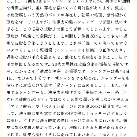
と、1日に2回も3回もシャンプーをしていませんか。実はその過剰
な清潔志向が、逆に薄毛を招いている可能性があります。頭皮に
は皮脂膜という天然のバリアが存在し、乾燥や雑菌、紫外線から
頭皮を守っていますが、洗浄力の強いシャンプーで頻繁に洗いす
ぎると、この必要な皮脂まで根こそぎ奪ってしまいます。すると
頭皮は「乾燥して危険だ！」と判断し、防御反応としてさらに過
剰な皮脂を分泌しようとします。これが「洗っても洗ってもすぐ
ベタつく」という悪循環（インナードライ状態）の正体であり、
過剰な皮脂が毛穴を詰まらせ、酸化して炎症を引き起こし、抜け
毛の原因となるのです。20代の男性は皮脂分泌が活発な時期です
が、だからこそ「適度な洗浄」が重要です。シャンプーは基本1日
1回、夜のみで十分です。朝シャンをする場合は、シャンプー剤を
使わずにお湯だけで流す「湯シャン」に留めましょう。また、使
用するシャンプーも、洗浄力が強すぎる「高級アルコール系（ラ
ウレス硫酸Naなど）」ではなく、必要な潤いを残しながら洗える
「アミノ酸系」や「ベタイン系」のものを選ぶのが賢明です。そ
して、洗う時は爪を立てずに指の腹で優しくマッサージするよう
に洗い、すすぎは洗う時間の倍以上かけて念入りに行います。頭
皮は顔の皮膚と繋がっています。洗顔しすぎると肌が荒れるのと
同じで、頭皮も洗いすぎれば荒れてしまいます。「落とす」こと