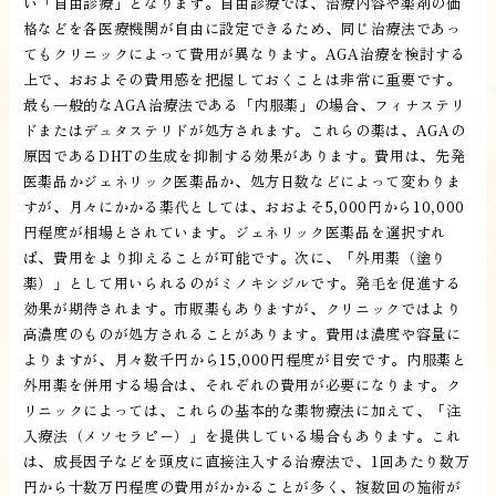
い「自由診療」となります。自由診療では、治療内容や薬剤の価
格などを各医療機関が自由に設定できるため、同じ治療法であっ
てもクリニックによって費用が異なります。AGA治療を検討する
上で、おおよその費用感を把握しておくことは非常に重要です。
最も一般的なAGA治療法である「内服薬」の場合、フィナステリ
ドまたはデュタステリドが処方されます。これらの薬は、AGAの
原因であるDHTの生成を抑制する効果があります。費用は、先発
医薬品かジェネリック医薬品か、処方日数などによって変わりま
すが、月々にかかる薬代としては、おおよそ5,000円から10,000
円程度が相場とされています。ジェネリック医薬品を選択すれ
ば、費用をより抑えることが可能です。次に、「外用薬（塗り
薬）」として用いられるのがミノキシジルです。発毛を促進する
効果が期待されます。市販薬もありますが、クリニックではより
高濃度のものが処方されることがあります。費用は濃度や容量に
よりますが、月々数千円から15,000円程度が目安です。内服薬と
外用薬を併用する場合は、それぞれの費用が必要になります。ク
リニックによっては、これらの基本的な薬物療法に加えて、「注
入療法（メソセラピー）」を提供している場合もあります。これ
は、成長因子などを頭皮に直接注入する治療法で、1回あたり数万
円から十数万円程度の費用がかかることが多く、複数回の施術が