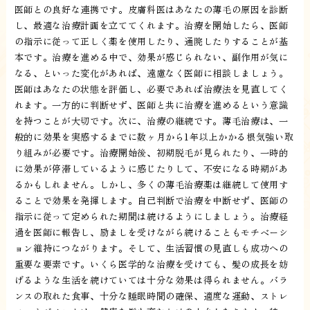
医師との良好な連携です。皮膚科医はあなたの薄毛の原因を診断
し、最適な治療計画を立ててくれます。治療を開始したら、医師
の指示に従って正しく薬を使用したり、通院したりすることが基
本です。治療を進める中で、効果が感じられない、副作用が気に
なる、といった変化があれば、遠慮なく医師に相談しましょう。
医師はあなたの状態を評価し、必要であれば治療法を見直してく
れます。一方的に判断せず、医師と共に治療を進めるという意識
を持つことが大切です。次に、治療の継続です。薄毛治療は、一
般的に効果を実感するまでに数ヶ月から1年以上かかる根気強い取
り組みが必要です。治療開始後、初期脱毛が見られたり、一時的
に効果が停滞しているように感じたりして、不安になる時期があ
るかもしれません。しかし、多くの薄毛治療薬は継続して使用す
ることで効果を発揮します。自己判断で治療を中断せず、医師の
指示に従って定められた期間は続けるようにしましょう。治療経
過を医師に報告し、励ましを受けながら続けることもモチベーシ
ョン維持につながります。そして、生活習慣の見直しも成功への
重要な要素です。いくら医学的な治療を受けても、髪の成長を妨
げるような生活を続けていては十分な効果は得られません。バラ
ンスの取れた食事、十分な睡眠時間の確保、適度な運動、ストレ