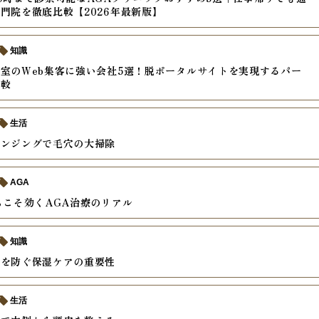
門院を徹底比較【2026年最新版】
知識
室のWeb集客に強い会社5選！脱ポータルサイトを実現するパー
比較
生活
レンジングで毛穴の大掃除
AGA
らこそ効くAGA治療のリアル
知識
燥を防ぐ保湿ケアの重要性
生活