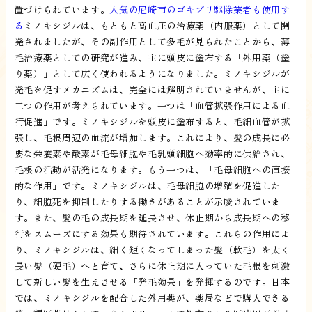
置づけられています。
人気の尼崎市のゴキブリ駆除業者も使用す
る
ミノキシジルは、もともと高血圧の治療薬（内服薬）として開
発されましたが、その副作用として多毛が見られたことから、薄
毛治療薬としての研究が進み、主に頭皮に塗布する「外用薬（塗
り薬）」として広く使われるようになりました。ミノキシジルが
発毛を促すメカニズムは、完全には解明されていませんが、主に
二つの作用が考えられています。一つは「血管拡張作用による血
行促進」です。ミノキシジルを頭皮に塗布すると、毛細血管が拡
張し、毛根周辺の血流が増加します。これにより、髪の成長に必
要な栄養素や酸素が毛母細胞や毛乳頭細胞へ効率的に供給され、
毛根の活動が活発になります。もう一つは、「毛母細胞への直接
的な作用」です。ミノキシジルは、毛母細胞の増殖を促進した
り、細胞死を抑制したりする働きがあることが示唆されていま
す。また、髪の毛の成長期を延長させ、休止期から成長期への移
行をスムーズにする効果も期待されています。これらの作用によ
り、ミノキシジルは、細く短くなってしまった髪（軟毛）を太く
長い髪（硬毛）へと育て、さらに休止期に入っていた毛根を刺激
して新しい髪を生えさせる「発毛効果」を発揮するのです。日本
では、ミノキシジルを配合した外用薬が、薬局などで購入できる