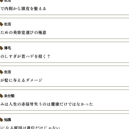
生活
善で内側から頭皮を整える
生活
いための美容室選びの極意
薄毛
ーのしすぎが若ハゲを招く？
生活
酒が髪に与えるダメージ
未分類
痛みは人生の赤信号失うのは健康だけではなかった
知識
毛になる原因は遺伝だけじゃない