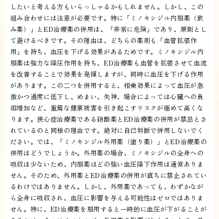
したいと考える方もいらっしゃるかもしれません。しかし、この
組み合わせには注意が必要です。特に「ミノキシジル内服薬（飲
み薬）」とED治療薬の併用は、「非常に危険」であり、原則とし
て避けるべきです。その理由は、どちらの薬剤も「血管拡張作
用」を持ち、血圧を下げる効果があるためです。ミノキシジル内
服薬は強力な降圧作用を持ち、ED治療薬も血管を拡張させて血流
を改善することで効果を発揮しますが、同時に血圧を下げる作用
があります。この二つを併用すると、相乗効果によって血圧が急
激かつ過度に低下し、めまい、失神、場合によっては心臓への負
担増加など、重篤な健康被害を引き起こすリスクが極めて高くな
ります。狭心症治療薬である硝酸薬とED治療薬の併用が禁忌とさ
れているのと同様の理由です。絶対に自己判断で併用しないでく
ださい。では、「ミノキシジル外用薬（塗り薬）」とED治療薬の
併用はどうでしょうか。外用薬の場合、ミノキシジルの全身への
吸収は少ないため、内服薬ほどの強い血圧降下作用は通常ありま
せん。そのため、外用薬とED治療薬の併用が直ちに禁止されてい
るわけではありません。しかし、外用薬であっても、わずかなが
ら全身に吸収され、血圧に影響を与える可能性はゼロではありま
せん。特に、ED治療薬を服用すると一時的に血圧が下がることが