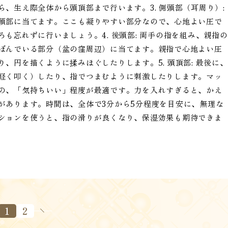
、生え際全体から頭頂部まで行います。3. 側頭部（耳周り）:
頭部に当てます。ここも凝りやすい部分なので、心地よい圧で
も忘れずに行いましょう。4. 後頭部: 両手の指を組み、親指の
ぼんでいる部分（盆の窪周辺）に当てます。親指で心地よい圧
、円を描くように揉みほぐしたりします。5. 頭頂部: 最後に、
軽く叩く）したり、指でつまむように刺激したりします。マッ
の、「気持ちいい」程度が最適です。力を入れすぎると、かえ
があります。時間は、全体で3分から5分程度を目安に、無理な
ションを使うと、指の滑りが良くなり、保湿効果も期待できま
1
2