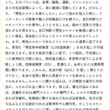
して、そのバランスは、食事、睡眠、運動、ストレスといった
日々の生活習慣によって、常に繊細に変動しています。だからこ
そ、「男性ホルモンを減らしたい」という悩みを抱えた時に、イ
ンターネットの情報や個人の体験談だけを頼りに、自己判断でホ
ルモンバランスを操作しようとすることは、極めて危険な行為と
言わざるを得ません。自己判断で男性ホルモンを無理に減らそう
とした場合、具体的にどのようなリスクが考えられるでしょう
か。まず、男性ホルモンであるテストステロンが過度に低下する
と、深刻な「男性更年期障害（LOH症候群）」を引き起こす可能
性があります。気力や意欲の著しい低下、うつ症状、不安感とい
った精神的な不調に加え、筋肉量の減少、骨密度の低下による骨
粗しょう症、性機能障害（ED）、肥満など、全身にわたる健康問
題に繋がります。これらは、生活の質（QOL）を著しく損なうだ
けでなく、生命の危険に関わる疾患のリスクを高めることにもな
りかねません。ホルモンに関する悩みは、その原因や適切な対処
法が、人それぞれ全く異なります。例えば、薄毛の悩みであれ
ば、皮膚科やAGA専門クリニックが専門です。ニキビや肌荒れで
あれば皮膚科、性機能に関する悩みであれば泌尿器科、気分の落
ち込みなどが主症状であれば精神科や心療内科、そしてホルモン
バランスそのものについて詳しく調べたいのであれば内分泌科