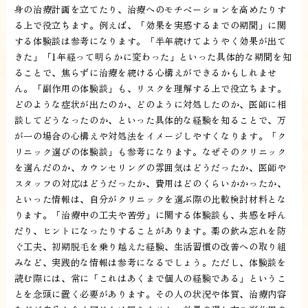
身の治療計画を立てたり、治療へのモチベーションを高めたりす
る上で役立ちます。例えば、「効果を実感するまでの期間」に関
する体験談は参考になります。「半年続けてようやく効果が出て
きた」「1年経って明らかに変わった」といった具体的な期間を知
ることで、焦らずに治療を続ける心構えができるかもしれませ
ん。「副作用の体験談」も、リスクを理解する上で役立ちます。
どのような症状が出たのか、どのように対処したのか、医師に相
談してどうなったのか、といった具体的な経験を知ることで、万
が一の場合の心構えや対処法をイメージしやすくなります。「ク
リニック選びの体験談」も参考になります。なぜそのクリニック
を選んだのか、カウンセリングの雰囲気はどうだったか、医師や
スタッフの対応はどうだったか、費用はどのくらいかかったか、
といった情報は、自分がクリニックを選ぶ際の比較検討材料とな
ります。「治療中の工夫や苦労」に関する体験談も、共感を呼ん
だり、ヒントになったりすることがあります。薬の飲み忘れを防
ぐ工夫、初期脱毛を乗り越えた経験、生活習慣の改善への取り組
みなど、実践的な情報は参考になるでしょう。ただし、体験談を
読む際には、常に「これはあくまで個人の経験である」というこ
とを念頭に置く必要があります。その人の状況や体質、治療内容