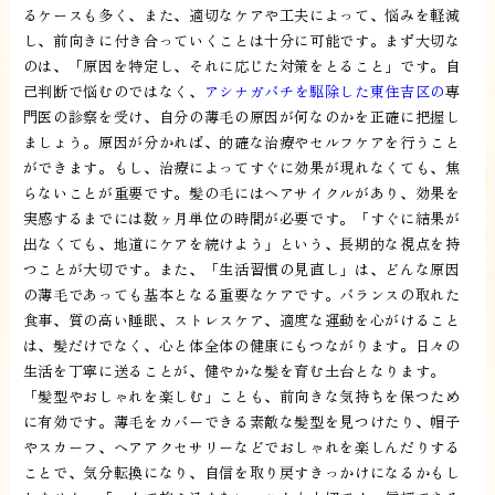
るケースも多く、また、適切なケアや工夫によって、悩みを軽減
し、前向きに付き合っていくことは十分に可能です。まず大切な
のは、「原因を特定し、それに応じた対策をとること」です。自
己判断で悩むのではなく、
アシナガバチを駆除した東住吉区の
専
門医の診察を受け、自分の薄毛の原因が何なのかを正確に把握し
ましょう。原因が分かれば、的確な治療やセルフケアを行うこと
ができます。もし、治療によってすぐに効果が現れなくても、焦
らないことが重要です。髪の毛にはヘアサイクルがあり、効果を
実感するまでには数ヶ月単位の時間が必要です。「すぐに結果が
出なくても、地道にケアを続けよう」という、長期的な視点を持
つことが大切です。また、「生活習慣の見直し」は、どんな原因
の薄毛であっても基本となる重要なケアです。バランスの取れた
食事、質の高い睡眠、ストレスケア、適度な運動を心がけること
は、髪だけでなく、心と体全体の健康にもつながります。日々の
生活を丁寧に送ることが、健やかな髪を育む土台となります。
「髪型やおしゃれを楽しむ」ことも、前向きな気持ちを保つため
に有効です。薄毛をカバーできる素敵な髪型を見つけたり、帽子
やスカーフ、ヘアアクセサリーなどでおしゃれを楽しんだりする
ことで、気分転換になり、自信を取り戻すきっかけになるかもし