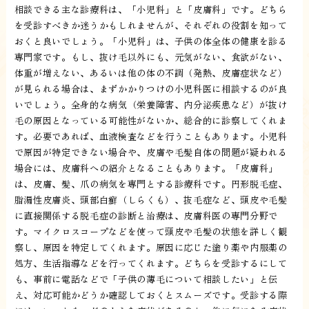
相談できる主な診療科は、「小児科」と「皮膚科」です。どちら
を受診すべきか迷うかもしれませんが、それぞれの役割を知って
おくと良いでしょう。「小児科」は、子供の体全体の健康を診る
専門家です。もし、抜け毛以外にも、元気がない、食欲がない、
体重が増えない、あるいは他の体の不調（発熱、皮膚症状など）
が見られる場合は、まずかかりつけの小児科医に相談するのが良
いでしょう。全身的な病気（栄養障害、内分泌疾患など）が抜け
毛の原因となっている可能性がないか、総合的に診察してくれま
す。必要であれば、血液検査などを行うこともあります。小児科
で原因が特定できない場合や、皮膚や毛髪自体の問題が疑われる
場合には、皮膚科への紹介となることもあります。「皮膚科」
は、皮膚、髪、爪の病気を専門とする診療科です。円形脱毛症、
脂漏性皮膚炎、頭部白癬（しらくも）、抜毛症など、頭皮や毛髪
に直接関係する脱毛症の診断と治療は、皮膚科医の専門分野で
す。マイクロスコープなどを使って頭皮や毛髪の状態を詳しく観
察し、原因を特定してくれます。原因に応じた塗り薬や内服薬の
処方、生活指導などを行ってくれます。どちらを受診するにして
も、事前に電話などで「子供の薄毛について相談したい」と伝
え、対応可能かどうか確認しておくとスムーズです。受診する際