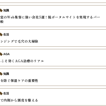
知識
室のWeb集客に強い会社5選！脱ポータルサイトを実現するパー
比較
生活
レンジングで毛穴の大掃除
AGA
らこそ効くAGA治療のリアル
知識
燥を防ぐ保湿ケアの重要性
生活
善で内側から頭皮を整える