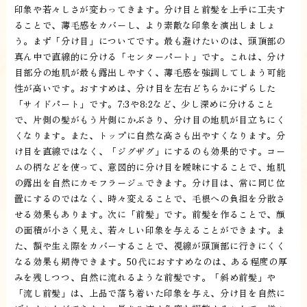
印象や若々しさが変わってきます。分け目と前髪を上手に工夫す
ることで、薄毛感をカバーし、より素敵な印象を演出しましょ
う。まず「分け目」についてです。最も避けたいのは、頭頂部の
真ん中で直線的に分ける「センターパート」です。これは、分け
目部分の地肌が最も露出しやすく、薄毛感を強調してしまう可能
性が高いです。おすすめは、分け目を左右どちらかにずらした
「サイドパート」です。7:3や8:2など、少し深めに分けること
で、片側の髪がもう片側にかぶさり、分け目の地肌が目立ちにく
くなります。また、トップに自然な高さも出やすくなります。分
け目を直線ではなく、「ジグザグ」にするのも効果的です。コー
ムの柄などを使って、意図的に分け目を曖昧にすることで、地肌
の露出を自然にカモフラージュできます。分け目は、常に同じ位
置にするのではなく、時々変えることで、毛根への負担を分散さ
せる効果もあります。次に「前髪」です。前髪を作ることで、顔
の面積が小さく見え、若々しい印象を与えることができます。ま
た、額や生え際をカバーすることで、視線が頭頂部に行きにくく
なる効果も期待できます。50代におすすめなのは、ある程度の厚
みを残しつつ、自然に流れるような前髪です。「斜め前髪」や
「流し前髪」は、上品で落ち着いた印象を与え、分け目を自然に