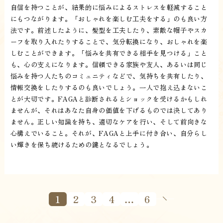
自信を持つことが、結果的に悩みによるストレスを軽減すること
にもつながります。「おしゃれを楽しむ工夫をする」のも良い方
法です。前述したように、髪型を工夫したり、素敵な帽子やスカ
ーフを取り入れたりすることで、気分転換になり、おしゃれを楽
しむことができます。「悩みを共有できる相手を見つける」こと
も、心の支えになります。信頼できる家族や友人、あるいは同じ
悩みを持つ人たちのコミュニティなどで、気持ちを共有したり、
情報交換をしたりするのも良いでしょう。一人で抱え込まないこ
とが大切です。FAGAと診断されるとショックを受けるかもしれ
ませんが、それはあなた自身の価値を下げるものでは決してあり
ません。正しい知識を持ち、適切なケアを行い、そして前向きな
心構えでいること。それが、FAGAと上手に付き合い、自分らし
い輝きを保ち続けるための鍵となるでしょう。
1
2
3
4
…
6