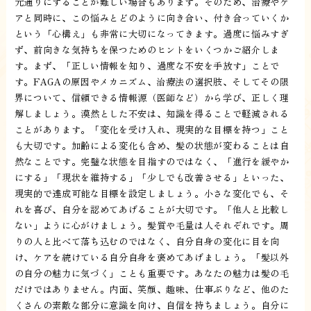
元通りにすることが難しい場合もあります。そのため、治療やケ
アと同時に、この悩みとどのように向き合い、付き合っていくか
という「心構え」も非常に大切になってきます。過度に悩みすぎ
ず、前向きな気持ちを保つためのヒントをいくつかご紹介しま
す。まず、「正しい情報を知り、過度な不安を手放す」ことで
す。FAGAの原因やメカニズム、治療法の選択肢、そしてその限
界について、信頼できる情報源（医師など）から学び、正しく理
解しましょう。漠然とした不安は、知識を得ることで軽減される
ことがあります。「変化を受け入れ、現実的な目標を持つ」こと
も大切です。加齢による変化も含め、髪の状態が変わることは自
然なことです。完璧な状態を目指すのではなく、「進行を緩やか
にする」「現状を維持する」「少しでも改善させる」といった、
現実的で達成可能な目標を設定しましょう。小さな変化でも、そ
れを喜び、自分を認めてあげることが大切です。「他人と比較し
ない」ように心がけましょう。髪質や毛量は人それぞれです。周
りの人と比べて落ち込むのではなく、自分自身の変化に目を向
け、ケアを続けている自分自身を褒めてあげましょう。「髪以外
の自分の魅力に気づく」ことも重要です。あなたの魅力は髪の毛
だけではありません。内面、笑顔、趣味、仕事ぶりなど、他のた
くさんの素敵な部分に意識を向け、自信を持ちましょう。自分に